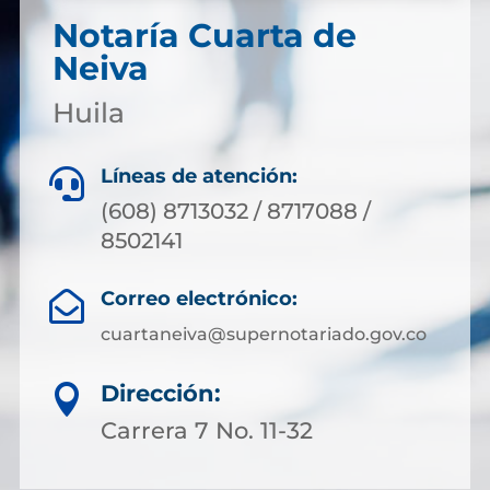
Notaría Cuarta de
Neiva
Huila
Líneas de atención:

(608) 8713032 / 8717088 /
8502141
Correo electrónico:

cuartaneiva@supernotariado.gov.co
Dirección:

Carrera 7 No. 11-32