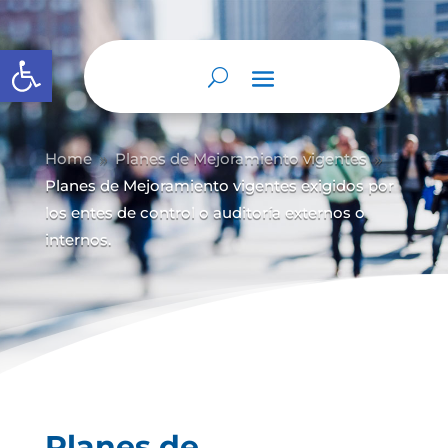
Abrir barra de herramientas
Home
Planes de Mejoramiento vigentes
9
9
Planes de Mejoramiento vigentes exigidos por
los entes de control o auditoría externos o
internos.
Planes de