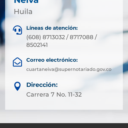
Huila
Líneas de atención:

(608) 8713032 / 8717088 /
8502141
Correo electrónico:

cuartaneiva@supernotariado.gov.co
Dirección:

Carrera 7 No. 11-32