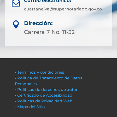
Correo electrónico:

cuartaneiva@supernotariado.gov.co
Dirección:

Carrera 7 No. 11-32
• Términos y condiciones
• Política de Tratamiento de Datos
Personales
• Políticas de derechos de autor
• Certificado de Accesibilidad
• Políticas de Privacidad Web
• Mapa del Sitio