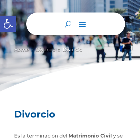
Abrir barra de herramientas
Home
Divorcio
Divorcio
9
9
Divorcio
Es la terminación del
Matrimonio Civil
y se