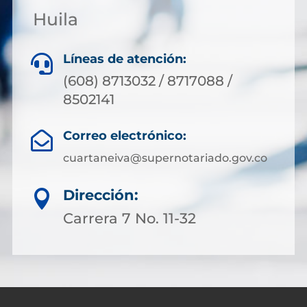
Huila
Líneas de atención:

(608) 8713032 / 8717088 /
8502141
Correo electrónico:

cuartaneiva@supernotariado.gov.co
Dirección:

Carrera 7 No. 11-32