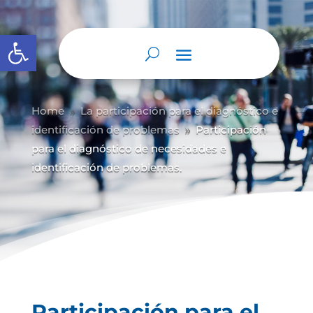
Abrir barra de herramientas
Home
La participación para el diagnóstico e
9
identificación de problemas
Participación
9
para el diagnóstico de necesidades e
identificación de problemas.
Participación para el