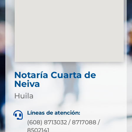
Notaría Cuarta de
Neiva
Huila
Líneas de atención:

(608) 8713032 / 8717088 /
8502141