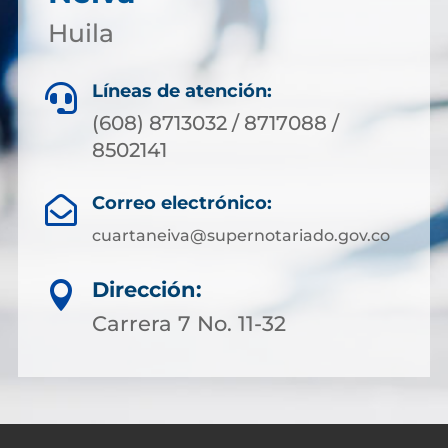
Huila
Líneas de atención:

(608) 8713032 / 8717088 /
8502141
Correo electrónico:

cuartaneiva@supernotariado.gov.co
Dirección:

Carrera 7 No. 11-32