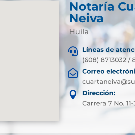
Notaría Cu
Neiva
Huila
Líneas de atenc

(608) 8713032 / 
Correo electrón

cuartaneiva@su
Dirección:

Carrera 7 No. 11-