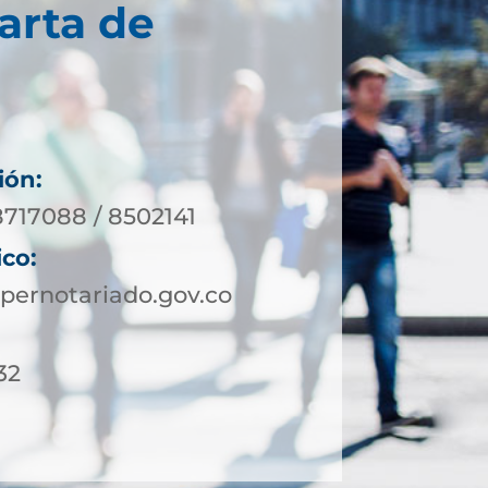
arta de
ión:
8717088 / 8502141
ico:
pernotariado.gov.co
32