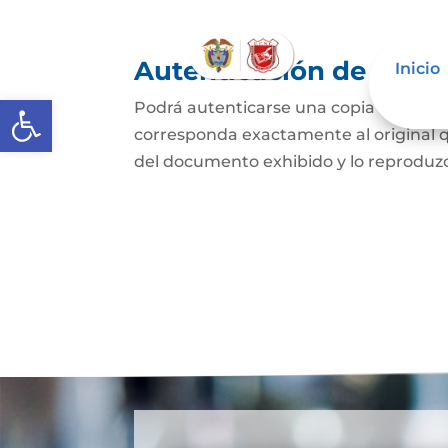
Autenticación de Copi
Inicio
Abrir barra de herramientas
Podrá autenticarse una copia mecánic
corresponda exactamente al original q
del documento exhibido y lo reproduzca