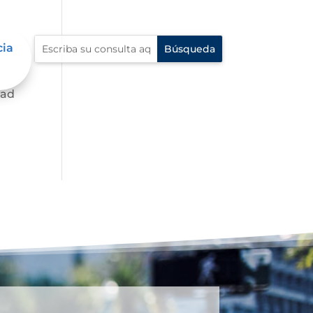
cia
dad