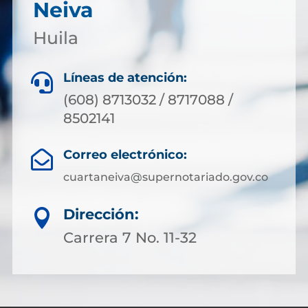
Neiva
Huila
Líneas de atención:

(608) 8713032 / 8717088 /
8502141
Correo electrónico:

cuartaneiva@supernotariado.gov.co
Dirección:

Carrera 7 No. 11-32