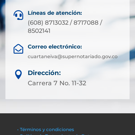
Líneas de atención:

(608) 8713032 / 8717088 /
8502141
Correo electrónico:

cuartaneiva@supernotariado.gov.co
Dirección:

Carrera 7 No. 11-32
• Términos y condiciones