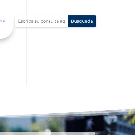
cia
er
y