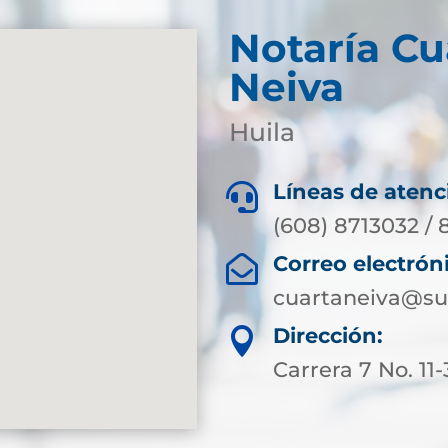
Notaría Cu
Neiva
Huila
Líneas de atenc

(608) 8713032 / 
Correo electrón

cuartaneiva@su
Dirección:

Carrera 7 No. 11-