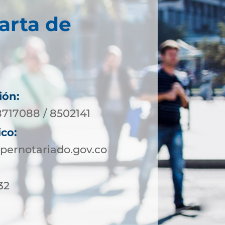
arta de
ión:
8717088 / 8502141
ico:
pernotariado.gov.co
32