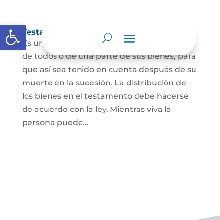
Abrir barra de herramientas
Testamento
Es un acto por el cual una persona dispone
de todos o de una parte de sus bienes, para
que así sea tenido en cuenta después de su
muerte en la sucesión. La distribución de
los bienes en el testamento debe hacerse
de acuerdo con la ley. Mientras viva la
persona puede...